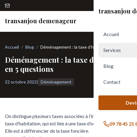
09 78 45 21 82
transanjou 
transanjou demenageur
Accueil
Accueil
Blog
Déménagement : la taxe d’habitation en 5
Services
questions
Déménagement : la taxe d’habitation
Blog
en 5 questions
Contact
22 octobre 2022
|
Déménagement
Devis
On distingue plusieurs taxes associées à l’immobilier, dont la
taxe d’habitation, qui est liée à une taxe d’occupation du bien.
09 78 45 21 
Elle est à différencier de la taxe foncière.