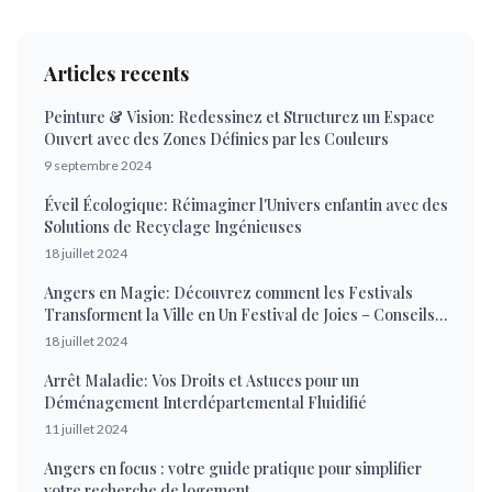
Articles recents
Peinture & Vision: Redessinez et Structurez un Espace
Ouvert avec des Zones Définies par les Couleurs
9 septembre 2024
Éveil Écologique: Réimaginer l'Univers enfantin avec des
Solutions de Recyclage Ingénieuses
18 juillet 2024
Angers en Magie: Découvrez comment les Festivals
Transforment la Ville en Un Festival de Joies – Conseils
Pratiques pour une Expérience Enrichissante
18 juillet 2024
Arrêt Maladie: Vos Droits et Astuces pour un
Déménagement Interdépartemental Fluidifié
11 juillet 2024
Angers en focus : votre guide pratique pour simplifier
votre recherche de logement