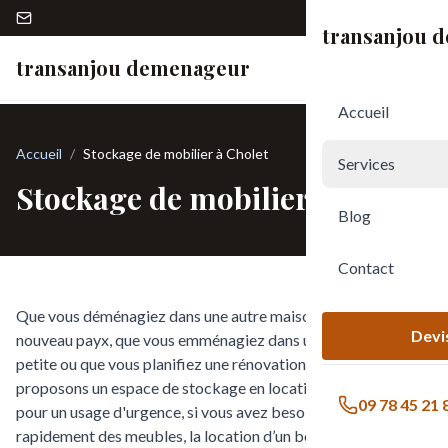
09 78 45 21 82
transanjou 
transanjou demenageur
Accueil
Accueil
Stockage de mobilier à Cholet
Services
Stockage de mobilier à Cholet
Blog
Contact
Que vous déménagiez dans une autre maison ou à dans un
Devis
nouveau payx, que vous emménagiez dans une habitation plus
petite ou que vous planifiez une rénovation, nous vous
proposons un espace de stockage en location. Super pratique
09 78 45 21 
pour un usage d'urgence, si vous avez besoin d’entreposer
rapidement des meubles, la location d’un box vous peut